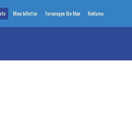
nfo
Mine billetter
Foreningen Bio Møn
Reklame