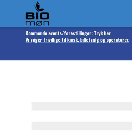
Kommende events/forestillinger: Tryk her
Vi søger frivillige til kiosk, billetsalg og operatører.